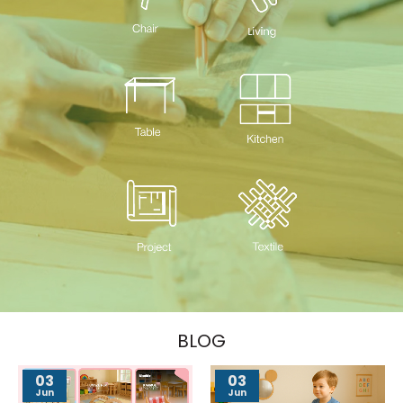
BLOG
03
03
Jun
Jun