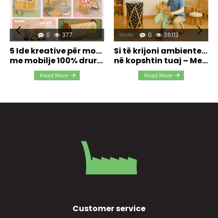
0
377
0
36113
5 Ide kreative për mobilimin e dhomës së fëmijëve
Si të krijoni ambiente edukative dhe të sigurta
me mobilje 100% druri nga MiniMe
në kopshtin tuaj – Me ndihmën e mobiljeve 100% druri natyral
Read More
Read More
Customer service